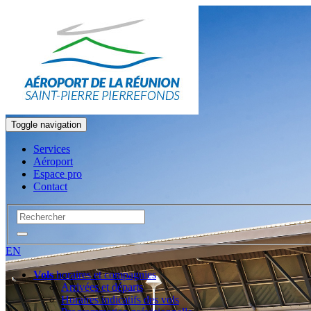
Toggle navigation
Services
Aéroport
Espace pro
Contact
EN
Vols
horaires et compagnies
Arrivées et départs
Horaires indicatifs des vols