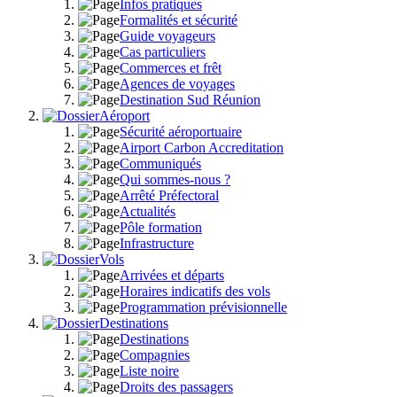
Infos pratiques
Formalités et sécurité
Guide voyageurs
Cas particuliers
Commerces et frêt
Agences de voyages
Destination Sud Réunion
Aéroport
Sécurité aéroportuaire
Airport Carbon Accreditation
Communiqués
Qui sommes-nous ?
Arrêté Préfectoral
Actualités
Pôle formation
Infrastructure
Vols
Arrivées et départs
Horaires indicatifs des vols
Programmation prévisionnelle
Destinations
Destinations
Compagnies
Liste noire
Droits des passagers