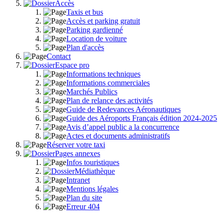
Accès
Taxis et bus
Accès et parking gratuit
Parking gardienné
Location de voiture
Plan d'accès
Contact
Espace pro
Informations techniques
Informations commerciales
Marchés Publics
Plan de relance des activités
Guide de Redevances Aéronautiques
Guide des Aéroports Français édition 2024-2025
Avis d’appel public a la concurrence
Actes et documents administratifs
Réserver votre taxi
Pages annexes
Infos touristiques
Médiathèque
Intranet
Mentions légales
Plan du site
Erreur 404