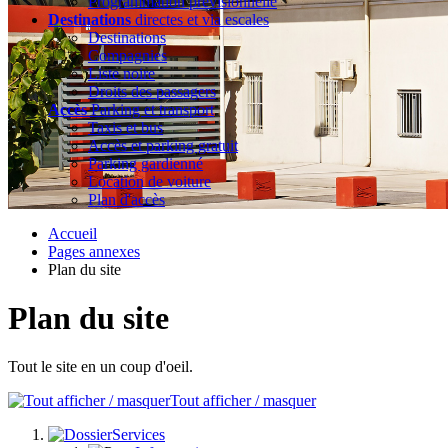
Programmation prévisionnelle
Destinations
directes et via escales
Destinations
Compagnies
Liste noire
Droits des passagers
Accès
Parking et transport
Taxis et bus
Accès et parking gratuit
Parking gardienné
Location de voiture
Plan d'accès
Accueil
Pages annexes
Plan du site
Plan du site
Tout le site en un coup d'oeil.
Tout afficher / masquer
Services