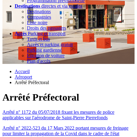
Programmation prévisionnelle
Destinations
directes et via escales
Destinations
Compagnies
Liste noire
Droits des passagers
Accès
Parking et transport
Taxis et bus
Accès et parking gratuit
Parking gardienné
Location de voiture
Plan d'accès
Accueil
Aéroport
Arrêté Préfectoral
Arrêté Préfectoral
Arrêté n° 1172 du 05/07/2018 fixant les mesures de police
applicables sur l'aérodrome de Saint-Pierre Pierrefonds
Arrêté n° 2022-523 du 17 Mars 2022 portant mesures de freinage
pour limiter la propagation de la Covid dans le cadre de l'état