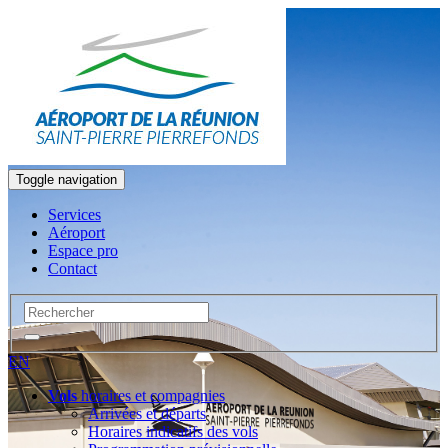
Toggle navigation
Services
Aéroport
Espace pro
Contact
EN
Vols
horaires et compagnies
Arrivées et départs
Horaires indicatifs des vols