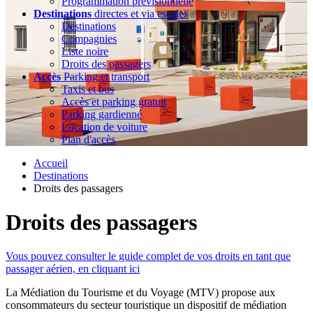
Programmation prévisionnelle
Destinations
directes et via escales
Destinations
Compagnies
Liste noire
Droits des passagers
Accès
Parking et transport
Taxis et bus
Accès et parking gratuit
Parking gardienné
Location de voiture
Plan d'accès
Accueil
Destinations
Droits des passagers
Droits des passagers
Vous pouvez consulter le guide complet de vos droits en tant que
passager aérien, en cliquant ici
La Médiation du Tourisme et du Voyage (MTV) propose aux
consommateurs du secteur touristique un dispositif de médiation