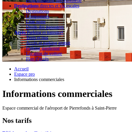
Programmation prévisionnelle
Destinations
directes et via escales
Destinations
Compagnies
Liste noire
Droits des passagers
Accès
Parking et transport
Taxis et bus
Accès et parking gratuit
Parking gardienné
Location de voiture
Plan d'accès
Accueil
Espace pro
Informations commerciales
Informations commerciales
Espace commercial de l'aéroport de Pierrefonds à Saint-Pierre
Nos tarifs