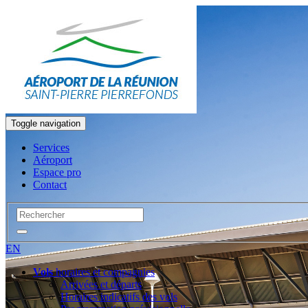
Toggle navigation
Services
Aéroport
Espace pro
Contact
EN
Vols
horaires et compagnies
Arrivées et départs
Horaires indicatifs des vols