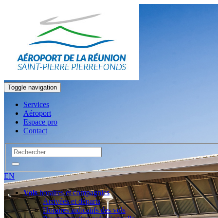
Toggle navigation
Services
Aéroport
Espace pro
Contact
EN
Vols
horaires et compagnies
Arrivées et départs
Horaires indicatifs des vols