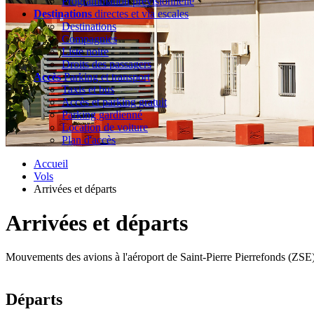
Programmation prévisionnelle
Destinations
directes et via escales
Destinations
Compagnies
Liste noire
Droits des passagers
Accès
Parking et transport
Taxis et bus
Accès et parking gratuit
Parking gardienné
Location de voiture
Plan d'accès
Accueil
Vols
Arrivées et départs
Arrivées et départs
Mouvements des avions à l'aéroport de Saint-Pierre Pierrefonds (ZSE)
Départs