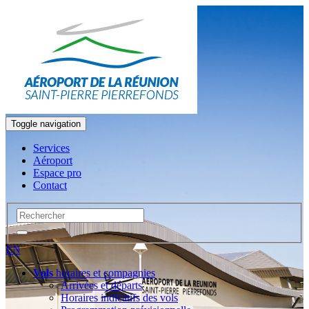
Toggle navigation
Services
Aéroport
Espace pro
Contact
EN
Vols
horaires et compagnies
Arrivées et départs
Horaires indicatifs des vols