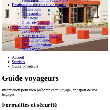
Programmation prévisionnelle
Destinations
directes et via escales
Destinations
Compagnies
Liste noire
Droits des passagers
Accès
Parking et transport
Taxis et bus
Accès et parking gratuit
Parking gardienné
Location de voiture
Plan d'accès
Accueil
Services
Guide voyageurs
Guide voyageurs
Information pour bien préparer votre voyage, transport de vos
bagages...
Formalités et sécurité