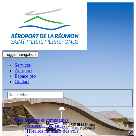
Toggle navigation
Services
Aéroport
Espace pro
Contact
EN
Vols
horaires et compagnies
Arrivées et départs
Horaires indicatifs des vols