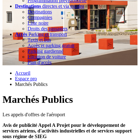
Programmation prévisionnelle
Destinations
directes et via escales
Destinations
Compagnies
Liste noire
Droits des passagers
Accès
Parking et transport
Taxis et bus
Accès et parking gratuit
Parking gardienné
Location de voiture
Plan d'accès
Accueil
Espace pro
Marchés Publics
Marchés Publics
Les appels d'offres de l'aéroport
Avis de publicité Appel A Projet pour le développement de
services aériens, d'activités industrielles et de services support
sous régime de SIEG